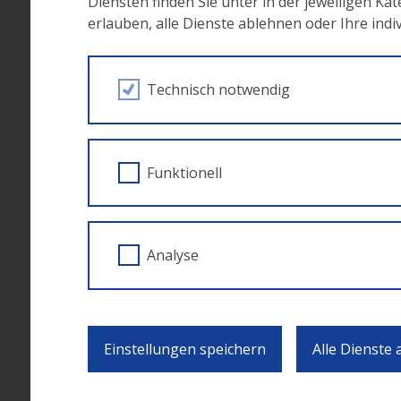
Diensten finden Sie unter in der jeweiligen Ka
10:05
erlauben, alle Dienste ablehnen oder Ihre ind
Dr. Carsten Glietsch, Europä
Disruptive soziale Innovati
Technisch notwendig
10:05 –
10:35
Prof. (FH) Dr. Martin Kolbing
10:35 –
Funktionell
Podium
11:05
11:05 –
Kaffeepause
11:25
Analyse
SI PLUS – auf dem Weg zu 
11:25 –
11:50
Clara Moder MSc, mag. Barb
Einstellungen speichern
Alle Dienste
Erfahrungen mit Entwickl
11:50 –