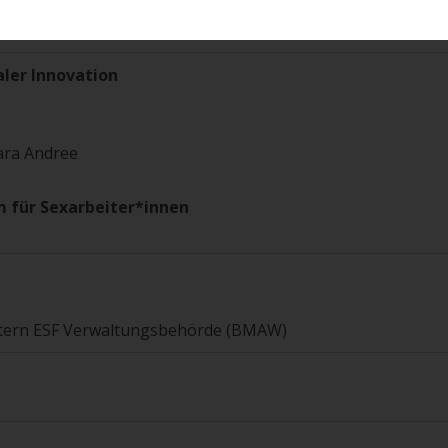
iterin der Abteilung Erwachsenenbildung (BMBWF)
aler Innovation
bara Andree
 für Sexarbeiter*innen
eitern ESF Verwaltungsbehörde (BMAW)