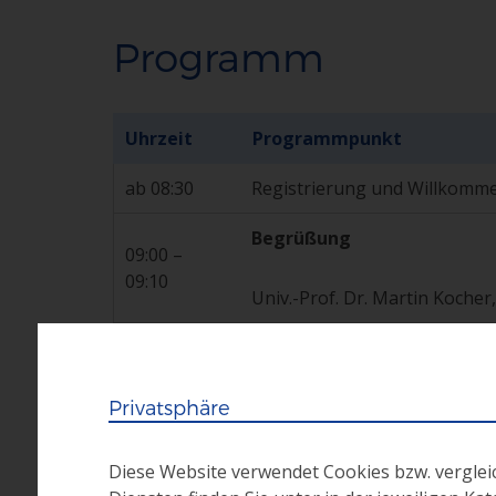
Programm
Uhrzeit
Programmpunkt
ab 08:30
Registrierung und Willkomm
Begrüßung
09:00 –
09:10
Univ.-Prof. Dr. Martin Koche
Begrüßung & Einleitung: Ne
09:10 –
09:40
Privatsphäre
Mag. Bibiana Klingseisen, L
Soziale Innovation bringt’
Diese Website verwendet Cookies bzw. vergle
Perspektive
09:45 –