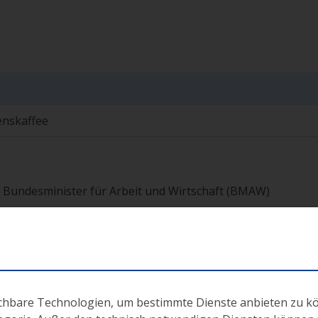
enskaffee
r, Bundesminister für Arbeit und Wirtschaft (BMAW)
ue Förderperiode ESF+ 2021-2027
eitern ESF Verwaltungsbehörde (BMAW)
s! Nutzen und Anregungen aus einer europäischen
ichbare Technologien, um bestimmte Dienste anbieten zu k