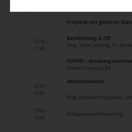
12:10
Doris Wyskitensky BA MA, Le
Projekte mit gelebter Sozi
Basisbildung & ZEP
12:10 –
Mag. Silvia Göhring, Dr. Bar
12:45
SOPHIE – Beratungszentrum
Stefani Doynova BA
Abschlussworte
12:50 –
13:00
Mag. Bibiana Klingseisen, L
13:00 –
Mittagessen/Networking
14:30