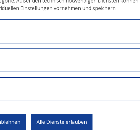
tegorie. Außer den technisch notwendigen Diensten können Si
ividuellen Einstellungen vornehmen und speichern.
ische Kommission
on: Beispiele für schnelle Systemwechsel
er, FH Salzburg
einem gemeinsamen Verständnis für soziale Innovation
ara Wilsberger, SI PLUS Kompetenzzentrum
 ablehnen
Alle Dienste erlauben
ungsprojekten im BMBWF