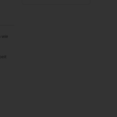
 wie
beit