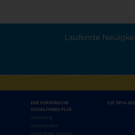
Laufende Neuigkei
DER EUROPÄISCHE
ESF 2014-202
SOZIALFONDS PLUS
Abwicklung
Schwerpunkte
Gesetzlicher Rahmen