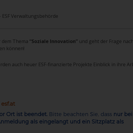
 - ESF Verwaltungsbehörde
er dem Thema
“Soziale Innovation”
und geht der Frage nach
den können!
en auch heuer ESF-finanzierte Projekte Einblick in ihre Ar
f
esf.at
Bitte beachten Sie, dass
r Ort ist beendet.
nur bei
Anmeldung als eingelangt und ein Sitzplatz als