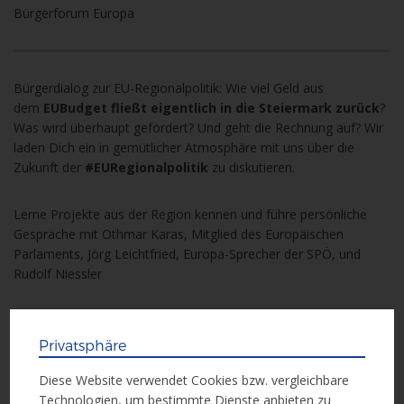
Bürgerforum Europa
Bürgerdialog zur EU-Regionalpolitik: Wie viel Geld aus
dem
EUBudget fließt eigentlich in die Steiermark zurück
?
Was wird überhaupt gefördert? Und geht die Rechnung auf? Wir
laden Dich ein in gemütlicher Atmosphäre mit uns über die
Zukunft der
#EURegionalpolitik
zu diskutieren.
Lerne Projekte aus der Region kennen und führe persönliche
Gespräche mit Othmar Karas, Mitglied des Europäischen
Parlaments, Jörg Leichtfried, Europa-Sprecher der SPÖ, und
Rudolf Niessler
Anmeldung an
: office@buergerforum-europa.eu
Privatsphäre
Diese Website verwendet Cookies bzw. vergleichbare
Technologien, um bestimmte Dienste anbieten zu