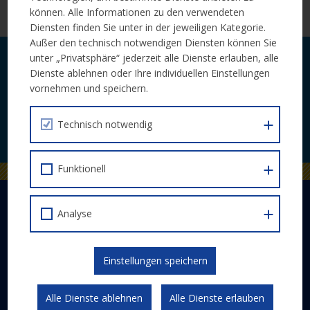
Weitere Infos auf der
Website des Bürgerforum Europa
können. Alle Informationen zu den verwendeten
Diensten finden Sie unter in der jeweiligen Kategorie.
Außer den technisch notwendigen Diensten können Sie
unter „Privatsphäre“ jederzeit alle Dienste erlauben, alle
Laufende Neuigkeiten zu Calls und
Dienste ablehnen oder Ihre individuellen Einstellungen
Veranstaltungen bequem per E-Mail.
vornehmen und speichern.
Technisch notwendig
JETZT ABONNIEREN
Funktionell
DER EUROPÄISCHE SOZIALFONDS PLUS
Analyse
Abwicklung
Schwerpunkte
Einstellungen speichern
Gesetzlicher Rahmen
Kommunikation und Publizität
Alle Dienste ablehnen
Alle Dienste erlauben