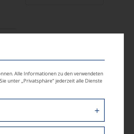
schen
h bei
n EU-
önnen. Alle Informationen zu den verwendeten
e unter „Privatsphäre“ jederzeit alle Dienste
it 25
eigt
ischen