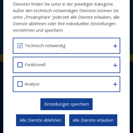
Diensten finden Sie unter in der jeweiligen Kategorie.
Außer den technisch notwendigen Diensten können Sie
Laufende Neuigkeiten zu Calls und
unter „Privatsphäre“ jederzeit alle Dienste erlauben, alle
Veranstaltungen bequem per E-Mail.
Dienste ablehnen oder Ihre individuellen Einstellungen
vornehmen und speichern.
JETZT ABONNIEREN
Technisch notwendig
Funktionell
DER EUROPÄISCHE SOZIALFONDS PLUS
Abwicklung
Analyse
Schwerpunkte
Gesetzlicher Rahmen
Einstellungen speichern
Kommunikation und Publizität
Alle Dienste ablehnen
Alle Dienste erlauben
ESF 2014-2020