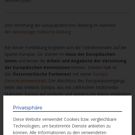
zentrum polis
Eine Verortung der europapolitischen Bildung im Rahmen
der
Aktionstage Politische Bildung
Bei dieser Fortbildung begeben sich die Teilnehmenden auf die
Spuren Europas. Sie starten im
Haus der Europäischen
Union
und lernen die
Arbeit und Angebote der Vertretung
der Europäischen Kommission
kennen. Zweiter Halt
ist
das
Österreichische Parlament
mit seiner
Europa-
Demokratiewerkstatt
.
Der Abschluss des Europaspaziergangs
bildet das Erlebnis Europa, das mit zahlreichen Multimedia-
Stationen Europa auf einfache und spielerische Weise entdecken
lässt.
Privatsphäre
Anmeldung und weitere Infos auf der Website von
Diese Website verwendet Cookies bzw. vergleichbare
Zentrum Polis
Technologien, um bestimmte Dienste anbieten zu
können. Alle Informationen zu den verwendeten