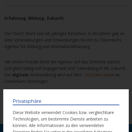
Erfahrung. Bildung. Zukunft.
Der OeAD feiert sein 60-jähriges Bestehen. In 60 Jahren gab es
viele Veränderungen und Entwicklungen bis hin zu Österreichs
Agentur für Bildung und Internationalisierung.
Mit einem Festakt blickt die Agentur auf das Erreichte zurück
und gleichzeitig voll Engagement und Tatendrang in die Zukunft.
Die
digitale
Veranstaltung wird auf dem
YouTube-Kanal
als
Livestream übertragen.
Programm
Privatsphäre
Anmeldung
Diese Website verwendet Cookies bzw. vergleichbare
Technologien, um bestimmte Dienste anbieten zu
können. Alle Informationen zu den verwendeten
Diensten finden Sie unter in der jeweiligen Kategorie.