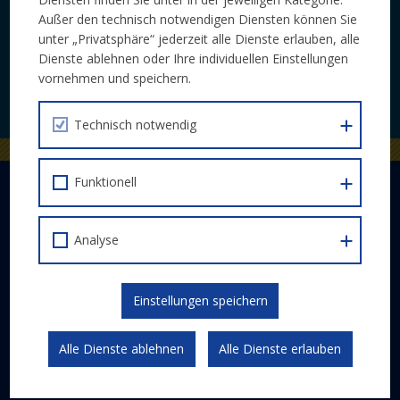
Laufende Neuigkeiten zu Calls und
Außer den technisch notwendigen Diensten können Sie
Veranstaltungen bequem per E-Mail.
unter „Privatsphäre“ jederzeit alle Dienste erlauben, alle
Dienste ablehnen oder Ihre individuellen Einstellungen
vornehmen und speichern.
JETZT ABONNIEREN
Technisch notwendig
Funktionell
DER EUROPÄISCHE SOZIALFONDS PLUS
Abwicklung
Analyse
Schwerpunkte
Gesetzlicher Rahmen
Kommunikation und Publizität
Einstellungen speichern
ESF 2014-2020
Alle Dienste ablehnen
Alle Dienste erlauben
FÖRDERPROGRAMM