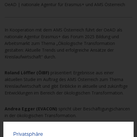
OeAD | nationale Agentur für Erasmus+ und AMS Österreich
In Kooperation mit dem AMS Österreich führt der OeAD als
nationale Agentur Erasmus+ das Forum 2025 Bildung und
Arbeitsmarkt zum Thema „Ökologische Transformation
gestalten: Aktuelle Trends und erfolgreiche Ansätze der
Kreislaufwirtschaft“ durch.
Roland Löffler (ÖIBF)
präsentiert Ergebnisse aus einer
aktuellen Studie im Auftrag des AMS Österreich zum Thema
Kreislaufwirtschaft und gibt Einblicke in aktuelle und zukünftige
Entwicklungen im Bereich der ökologischen Transformation.
Andrea Egger (EVACON)
spricht über Beschäftigungschancen
in der ökologischen Transformation.
Emma Brösel und Daniel Holzer (bit
Privatsphäre