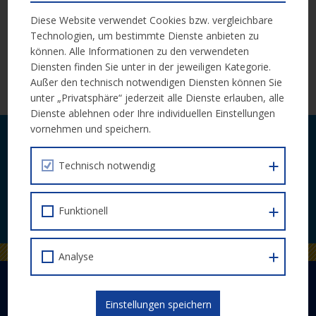
management)
informieren über das Erasmus+ Projekt
CASCADE, welches auf die Qualifizierung von KMU für
Diese Website verwendet Cookies bzw. vergleichbare
nachhaltige Transformation fokussiert.
Technologien, um bestimmte Dienste anbieten zu
können. Alle Informationen zu den verwendeten
Diensten finden Sie unter in der jeweiligen Kategorie.
Weitere Infos zu Programm und Anmeldung gibt es auf der
Außer den technisch notwendigen Diensten können Sie
Website des OeAD
.
unter „Privatsphäre“ jederzeit alle Dienste erlauben, alle
Dienste ablehnen oder Ihre individuellen Einstellungen
vornehmen und speichern.
Laufende Neuigkeiten zu Calls und
Veranstaltungen bequem per E-Mail.
Technisch notwendig
JETZT ABONNIEREN
Funktionell
Analyse
DER EUROPÄISCHE SOZIALFONDS PLUS
Einstellungen speichern
Abwicklung