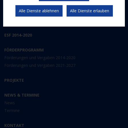
Schwerpunkte
Alle Dienste ablehnen
Alle Dienste erlauben
Gesetzlicher Rahmen
Kommunikation und Publizität
ESF 2014-2020
FÖRDERPROGRAMM
Förderungen und Vergaben 2014-2020
Förderungen und Vergaben 2021-2027
PROJEKTE
NEWS & TERMINE
News
Termine
KONTAKT