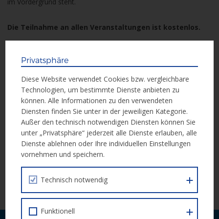
im Vordergrund steht.
Die Teilnahme an allen Veranstaltungen ist kostenlos.
Thematisch bewegt sich das Festival in den Zukunftsbereichen
Privatsphäre
Soziales & Gesundheit
,
Klima & Nachhaltigkeit
sowie
Technik & Digitalisierung
. Besonders hervorzuheben sind die
Diese Website verwendet Cookies bzw. vergleichbare
Großveranstaltungen
, bei denen eine Vielzahl an Angeboten
Technologien, um bestimmte Dienste anbieten zu
an einem Ort gebündelt werden.
können. Alle Informationen zu den verwendeten
Diensten finden Sie unter in der jeweiligen Kategorie.
Das zentrale Element des Festivals bildet die
Future Fit
Außer den technisch notwendigen Diensten können Sie
Experience
in der
Hofstallung im Museumsquartier Wien
.
unter „Privatsphäre“ jederzeit alle Dienste erlauben, alle
In einer interaktiven Erlebniswelt kann dort in die Arbeitswelt der
Dienste ablehnen oder Ihre individuellen Einstellungen
Zukunft eingetaucht werden.
vornehmen und speichern.
Alle Informationen zum Programm gibt es auf der
Website des
Technisch notwendig
waff
.
Funktionell