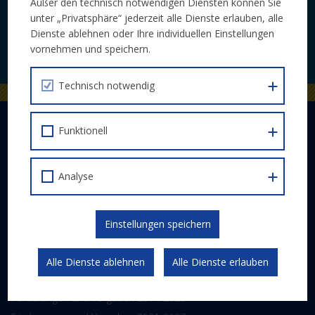
Veranstaltungen bequem per E-Mail.
Außer den technisch notwendigen Diensten können Sie
unter „Privatsphäre“ jederzeit alle Dienste erlauben, alle
Dienste ablehnen oder Ihre individuellen Einstellungen
JETZT ABONNIEREN
vornehmen und speichern.
Technisch notwendig
DER EUROPÄISCHE SOZIALFONDS PLUS
Funktionell
Abwicklung
Schwerpunkte
Analyse
Gesetzlicher Rahmen
Kommunikation und Publizität
Einstellungen speichern
ESF 2014-2020
Alle Dienste ablehnen
Alle Dienste erlauben
FÖRDERPROGRAMM
Förderungen und Vergaben 2014-2020