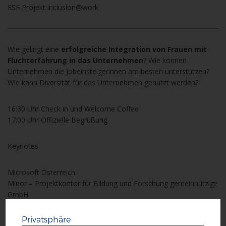
ESF Projekt inclusion@work
Wie gelingt eine
erfolgreiche Integration von Frauen mit
Fluchterfahrung in das Unternehmen
? Wie können
Unternehmen die Jobeinsteigerinnen am besten unterstützen?
Wie kann Diversität für das Unternehmen genutzt werden?
16:30 Uhr Check in und Welcome Coffee
17:00 Uhr Offizielle Begrüßung
Keynotes
Microsoft Österreich
Minor – Projektkontor für Bildung und Forschung gemeinnützige
GmbH
Privatsphäre
Podiumsdiskussion