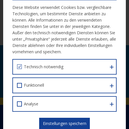
18:30 Uhr Vernetzung und Ausklang
Diese Website verwendet Cookies bzw. vergleichbare
Technologien, um bestimmte Dienste anbieten zu
Moderation: Melisa Erkurt, Falter
können. Alle Informationen zu den verwendeten
Diensten finden Sie unter in der jeweiligen Kategorie.
Außer den technisch notwendigen Diensten können Sie
Infos zu Programm und Anmeldung
unter „Privatsphäre“ jederzeit alle Dienste erlauben, alle
Dienste ablehnen oder Ihre individuellen Einstellungen
vornehmen und speichern.
Laufende Neuigkeiten zu Calls und
Veranstaltungen bequem per E-Mail.
Technisch notwendig
JETZT ABONNIEREN
Funktionell
Analyse
DER EUROPÄISCHE SOZIALFONDS PLUS
Einstellungen speichern
Abwicklung