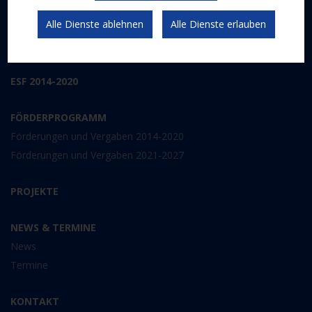
Schwerpunkte
Alle Dienste ablehnen
Alle Dienste erlauben
Gesetzlicher Rahmen
Kommunikation und Publizität
ESF 2014-2020
FÖRDERPROGRAMM
Förderungen und Vergaben 2014-2020
Förderungen und Vergaben 2021-2027
PROJEKTE
NEWS & TERMINE
News
Termine
KONTAKT