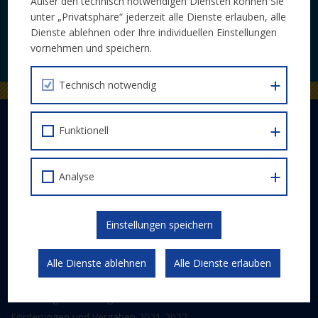
Veranstaltungen bequem per E-Mail.
Außer den technisch notwendigen Diensten können Sie
unter „Privatsphäre“ jederzeit alle Dienste erlauben, alle
Dienste ablehnen oder Ihre individuellen Einstellungen
JETZT ABONNIEREN
vornehmen und speichern.
Technisch notwendig
DER EUROPÄISCHE SOZIALFONDS PLUS
Funktionell
Abwicklung
Schwerpunkte
Analyse
Gesetzlicher Rahmen
Kommunikation und Publizität
Einstellungen speichern
ESF 2014-2020
Alle Dienste ablehnen
Alle Dienste erlauben
FÖRDERPROGRAMM
Förderungen und Vergaben 2014-2020
Förderungen und Vergaben 2021-2027