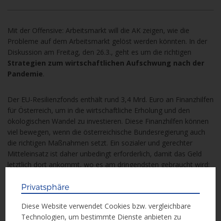
Mit der Offensive: Arbeitsmarkt will die AK zeigen, wie die
Probleme auf dem Arbeitsmarkt gelöst werden könnten. In der
Diskussion am Freitag, den 26.3., geht es um die richtigen
Strategien zum wirtschaftlichen Aufschwung nach der
Pandemie
.
Der EU-Resilienzfonds enthält rund 3,4 Mrd. Euro an Finanzhilfen
für Österreich, um in die wirtschaftliche Erholung und den
ökologischen Wandel zu investieren. Diese Finanzhilfen können
viel bewegen, wenn die österreichische Bundesregierung auch
die richtigen Maßnahmen setzt. Ein sozialer und gerechter
Mitteleinsatz ist daher unbedingt erforderlich, damit das Geld
letztlich dort ankommt, wo es am dringendsten gebraucht wird:
Bei der Förderung von Arbeitsplätzen, Gesundheits- und
sozialen Dienstleistungen, der Armutsbekämpfung und beim
Privatsphäre
Klimaschutz.
Diese Website verwendet Cookies bzw. vergleichbare
Technologien, um bestimmte Dienste anbieten zu