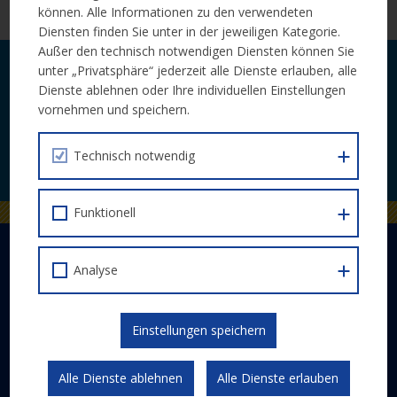
Livestream
können. Alle Informationen zu den verwendeten
Diensten finden Sie unter in der jeweiligen Kategorie.
Außer den technisch notwendigen Diensten können Sie
unter „Privatsphäre“ jederzeit alle Dienste erlauben, alle
Laufende Neuigkeiten zu Calls und
Dienste ablehnen oder Ihre individuellen Einstellungen
Veranstaltungen bequem per E-Mail.
vornehmen und speichern.
Technisch notwendig
JETZT ABONNIEREN
Funktionell
DER EUROPÄISCHE SOZIALFONDS PLUS
Analyse
Abwicklung
Schwerpunkte
Einstellungen speichern
Gesetzlicher Rahmen
Kommunikation und Publizität
Alle Dienste ablehnen
Alle Dienste erlauben