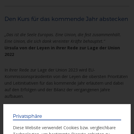
Den Kurs für das kommende Jahr abstecken
„Das ist die Seele Europas. Eine Union, die fest zusammenhält.
Eine Union, die sich dank vereinter Kräfte behauptet.“
Ursula von der Leyen in ihrer Rede zur Lage der Union
2022
In ihrer Rede zur Lage der Union 2023 wird EU-
Kommissionspräsidentin von der Leyen die obersten Prioritäten
und Leitinitiativen für das kommende Jahr erläutern und dabei
auf den Erfolgen und der Bilanz der vergangenen Jahre
aufbauen.
Es ist die letzte Rede dieser Legislaturperiode im Vorfeld der
Privatsphäre
Europawahl 2024.
Diese Website verwendet Cookies bzw. vergleichbare
Den Livestream der Rede gibt es auf der Website
state-of-