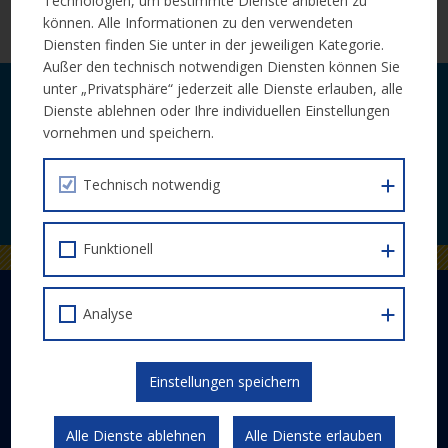
Technologien, um bestimmte Dienste anbieten zu
the-union.ec.europa.eu/
können. Alle Informationen zu den verwendeten
Diensten finden Sie unter in der jeweiligen Kategorie.
Außer den technisch notwendigen Diensten können Sie
unter „Privatsphäre“ jederzeit alle Dienste erlauben, alle
Laufende Neuigkeiten zu Calls und
Dienste ablehnen oder Ihre individuellen Einstellungen
Veranstaltungen bequem per E-Mail.
vornehmen und speichern.
Technisch notwendig
JETZT ABONNIEREN
Funktionell
DER EUROPÄISCHE SOZIALFONDS PLUS
Analyse
Abwicklung
Schwerpunkte
Einstellungen speichern
Gesetzlicher Rahmen
Kommunikation und Publizität
Alle Dienste ablehnen
Alle Dienste erlauben