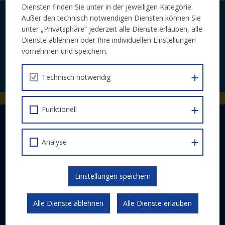
Diensten finden Sie unter in der jeweiligen Kategorie.
Außer den technisch notwendigen Diensten können Sie
Laufende Neuigkeiten zu Calls und
unter „Privatsphäre“ jederzeit alle Dienste erlauben, alle
Veranstaltungen bequem per E-Mail.
Dienste ablehnen oder Ihre individuellen Einstellungen
vornehmen und speichern.
JETZT ABONNIEREN
Technisch notwendig
Funktionell
DER EUROPÄISCHE SOZIALFONDS PLUS
Abwicklung
Analyse
Schwerpunkte
Gesetzlicher Rahmen
Einstellungen speichern
Kommunikation und Publizität
Alle Dienste ablehnen
Alle Dienste erlauben
ESF 2014-2020