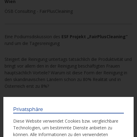
Wien
ÖSB Consulting - FairPlusCleaining
Eine Podiumsdiskussion des
ESF Projekt „FairPlusCleaning“
rund um die Tagesreinigung
Steigert die Reinigung untertags tatsächlich die Produktivität und
bringt vor allem den in der Reinigung beschäftigten Frauen
hauptsächlich Vorteile? Warum ist diese Form der Reinigung in
den skandinavischen Ländern schon zu 80% Realität und in
Österreich erst zu 8%?
Es diskutieren Arbeitgeber- und ArbeitnehmervertreterInnen
sowie weitere ExpertInnen zum Thema.
Privatsphäre
Diese Website verwendet Cookies bzw. vergleichbare
Weitere Info
Technologien, um bestimmte Dienste anbieten zu
können. Alle Informationen zu den verwendeten