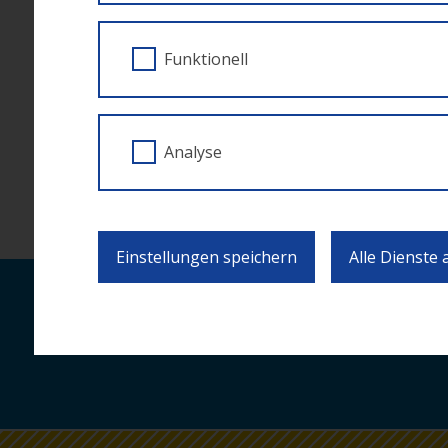
Europass die systematische Dokumentation un
unterstützt. Nach der Vorstellung der da-hint
Funktionell
in Gesprächsrunden mehr über einzelne Aspek
(über EURES) und die Europäischen Digitalen
Vorteile des Europasses aufgezeigt und präse
kann, ihre beruflichen Entwicklungsziele zu er
Analyse
Programm und Anmeldung auf der
Website 
Einstellungen speichern
Alle Dienste
Laufende Neuigkei