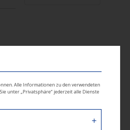
nschen
 der
önnen. Alle Informationen zu den verwendeten
e unter „Privatsphäre“ jederzeit alle Dienste
en dazu
abei
m es