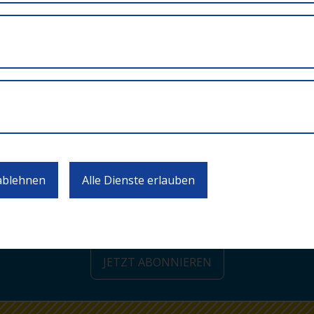
d das Re- bzw. Upskilling von Kompetenzen und Fähigkeit
erliegenden Policy und einem Überblick über das Portal kön
te, wie z.B. die Lernangebote und Qualifikationen, Jobang
 Bildungsnachweise erfahren. Dabei werden die Funktionen 
ntiert, wie er Einzelpersonen und Organisationen dabei hel
reichen.
des OEAD
 ablehnen
Alle Dienste erlauben
ten zu Calls und Veranstaltungen 
JETZT ABONNIEREN