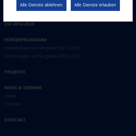
Alle Dienste ablehnen
Alle Dienste erlauben
Kommunikation und Publizität
ESF 2014-2020
FÖRDERPROGRAMM
Förderungen und Vergaben 2014-2020
Förderungen und Vergaben 2021-2027
PROJEKTE
NEWS & TERMINE
News
Termine
KONTAKT