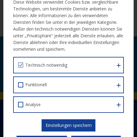
Vereinsmitglieder kostenfrei. Andere TeilnehmerInnen zahlen
Diese Website verwendet Cookies bzw. vergleichbare
einen Unkostenbeitrag von €20.
Technologien, um bestimmte Dienste anbieten zu
können. Alle Informationen zu den verwendeten
Diensten finden Sie unter in der jeweiligen Kategorie.
Programm und Anmeldung
Außer den technisch notwendigen Diensten können Sie
unter „Privatsphäre“ jederzeit alle Dienste erlauben, alle
Dienste ablehnen oder Ihre individuellen Einstellungen
Laufende Neuigkeiten zu Calls und
vornehmen und speichern.
Veranstaltungen bequem per E-Mail.
Technisch notwendig
JETZT ABONNIEREN
Funktionell
Analyse
DER EUROPÄISCHE SOZIALFONDS PLUS
Abwicklung
Einstellungen speichern
Schwerpunkte
Gesetzlicher Rahmen