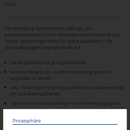
VÖBB
Die Vereinigung Österreichischer Bildungs- und
BerufsberaterInnen (VÖBB) veranstaltet einen Workshop zum
Thema „Arbeitsmöglichkeiten für gering Qualifizierte“. Die
Veranstaltung greift folgende Inhalte auf:
Job-Möglichkeiten für gering Qualifizierte
Voraussetzungen, um zu einem Bewerbungsgespräch
eingeladen zu werden
AMS-Förderungen für gering Qualifizierte in Zusammenhang
mit einer Arbeitsaufnahme
Tipps für Bewerbungsunterlagen und Bewerbungsgespräch
Die Veranstaltung erfolgt in Kooperation mit dem
Privatsphäre
Österreichischen Integrationsfond (ÖIF) und ist für VÖBB-