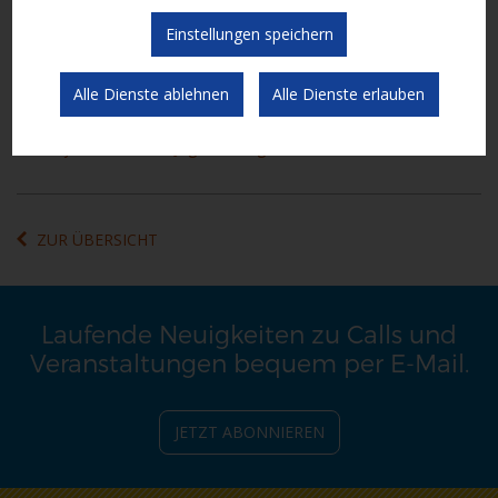
Broschüre „Europa für wirklich Erwachsene“
Einstellungen speichern
Vortrag Armutsbekämpfung aus europäischer Sicht – Prof. dr.
Brigitte Unger
Alle Dienste ablehnen
Alle Dienste erlauben
Projekt KeCK Mobil
Projekt Start Wien Jugendcollege
ZUR ÜBERSICHT
Laufende Neuigkeiten zu Calls und
Veranstaltungen bequem per E-Mail.
JETZT ABONNIEREN