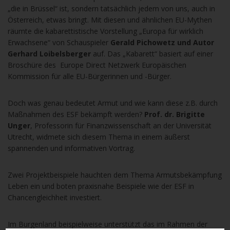
„die in Brüssel“ ist, sondern tatsächlich jedem von uns, auch in
Österreich, etwas bringt. Mit diesen und ähnlichen EU-Mythen
räumte die kabarettistische Vorstellung „Europa für wirklich
Erwachsene“ von Schauspieler
Gerald Pichowetz und Autor
Gerhard Loibelsberger
auf. Das „Kabarett“ basiert auf einer
Broschüre des Europe Direct Netzwerk Europäischen
Kommission für alle EU-Bürgerinnen und -Bürger.
Doch was genau bedeutet Armut und wie kann diese z.B. durch
Maßnahmen des ESF bekämpft werden?
Prof. dr. Brigitte
Unger
, Professorin für Finanzwissenschaft an der Universität
Utrecht, widmete sich diesem Thema in einem äußerst
spannenden und informativen Vortrag.
Zwei Projektbeispiele hauchten dem Thema Armutsbekämpfung
Leben ein und boten praxisnahe Beispiele wie der ESF in
Chancengleichheit investiert.
Im Burgenland beispielweise unterstützt das im Rahmen der