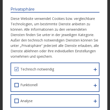
Veranstaltung vorgestellte Projekt „
Keck mobil
“ Frauen, die ihre
Fähigkeiten erweitern und besser nutzen wollen. Dass der ESF
Privatsphäre
auch auf aktuelle Herausforderungen reagiert, zeigt vor allem
Diese Website verwendet Cookies bzw. vergleichbare
auch das „
Start Wien Jugendcollege
“: An zwei Standorten in
Technologien, um bestimmte Dienste anbieten zu
Wien haben 1.000 Jugendliche, vor allem Asylwerber und
können. Alle Informationen zu den verwendeten
Asylberechtigte, dank des modularen Bildungsangebots die
Diensten finden Sie unter in der jeweiligen Kategorie.
Chance, ins reguläre Schulsystem bzw. in den Arbeitsmarkt
Außer den technisch notwendigen Diensten können Sie
integriert zu werden. Das Video einer Projektteilnehmerin, die
unter „Privatsphäre“ jederzeit alle Dienste erlauben, alle
zum Abschluss des Jugendcollege „Ein bisschen Frieden“
Dienste ablehnen oder Ihre individuellen Einstellungen
gesungen hat, rührte das Publikum zu Tränen.
vornehmen und speichern.
Die ESF Jahrestagung 2017 hat die BesucherInnen daher nicht
Technisch notwendig
nur informiert und vernetzt, sondern auch zum Lachen und
Weinen gebracht!
Funktionell
Alle Präsentation der Tagung stehen nun hier zum Download
zur Verfügung:
Analyse
Vortrag zu 60 Jahre ESF – Univ.-Prof. Mag. Dr. Gudrun Biffl