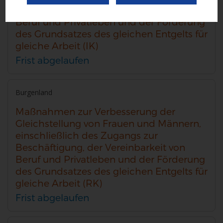
Beschäftigung, der Vereinbarkeit von
Beruf und Privatleben und der Förderung
des Grundsatzes des gleichen Entgelts für
gleiche Arbeit (IK)
Frist abgelaufen
Burgenland
Maßnahmen zur Verbesserung der
Gleichstellung von Frauen und Männern,
einschließlich des Zugangs zur
Beschäftigung, der Vereinbarkeit von
Beruf und Privatleben und der Förderung
des Grundsatzes des gleichen Entgelts für
gleiche Arbeit (RK)
Frist abgelaufen