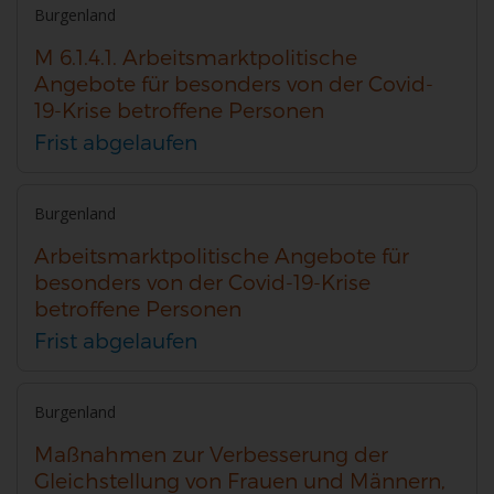
F
Ö
R
Burgenland
M 6.1.4.1. Arbeitsmarktpolitische
F
F
Ö
Angebote für besonders von der Covid-
19-Krise betroffene Personen
N
F
F
Frist abgelaufen
E
N
F
Burgenland
Arbeitsmarktpolitische Angebote für
N
E
N
besonders von der Covid-19-Krise
betroffene Personen
N
E
Frist abgelaufen
N
Burgenland
Maßnahmen zur Verbesserung der
Gleichstellung von Frauen und Männern,