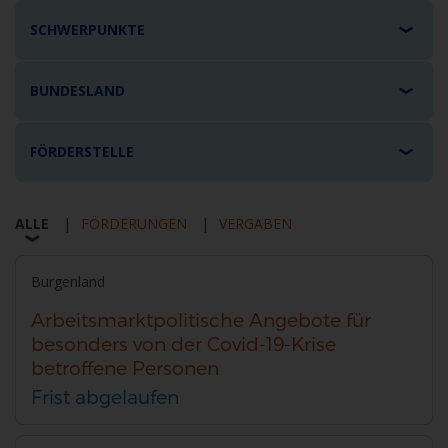
F
F
SCHWERPUNKTE
i
l
t
I
F
BUNDESLAND
e
r
L
I
F
FÖRDERSTELLE
T
L
I
ALLE
FÖRDERUNGEN
VERGABEN
AUSGEWÄHLT
NICHT
NICHT
24
AUSGEWÄHLT
AUSGEWÄHLT
E
T
L
Burgenland
Suchergebnisse
gefunden
Arbeitsmarktpolitische Angebote für
R
E
T
besonders von der Covid-19-Krise
betroffene Personen
Ö
R
E
Frist abgelaufen