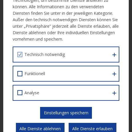
Technologien, um bestimmte Dienste anbieten zu
können. Alle Informationen zu den verwendeten
Diensten finden Sie unter in der jeweiligen Kategorie.
Burgenland
Außer den technisch notwendigen Diensten können Sie
Maßnahmen zur Bekämpfung der
unter „Privatsphäre“ jederzeit alle Dienste erlauben, alle
Frauenarmut im Burgenland (IK)
Dienste ablehnen oder Ihre individuellen Einstellungen
vornehmen und speichern.
Frist abgelaufen
Technisch notwendig
Burgenland
Maßnahmen zur Bekämpfung der
Funktionell
Frauenarmut im Burgenland (RK)
Frist abgelaufen
Analyse
Burgenland
Einstellungen speichern
Maßnahmen zur Verbesserung der
Gleichstellung von Frauen und Männern,
Alle Dienste ablehnen
Alle Dienste erlauben
einschließlich des Zugangs zur